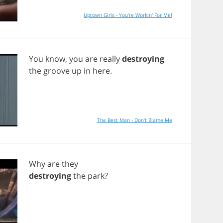
Uptown Girls - You're Workin' For Me!
You
know
,
you
are
really
destroying
the
groove
up
in
here
.
The Best Man - Don't Blame Me
Why
are
they
destroying
the
park
?