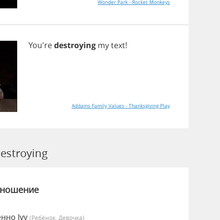
Wonder Park - Rocket Monkeys
You're
destroying
my
text
!
Addams Family Values - Thanksgiving Play
stroying
зношение
енно Ivy
(Ребёнок, Девочка)