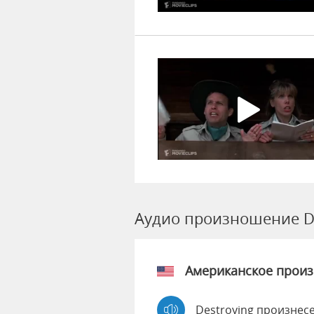
Аудио произношение De
Американское прои
Destroying произнес