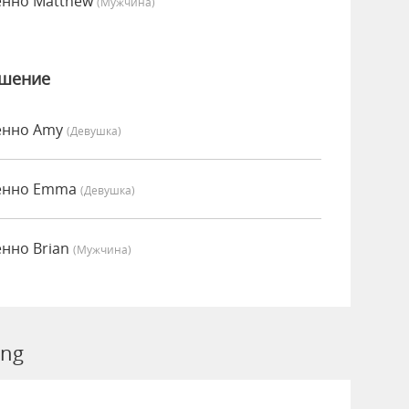
енно Matthew
(мужчина)
ошение
сенно Amy
(девушка)
сенно Emma
(девушка)
енно Brian
(мужчина)
ing