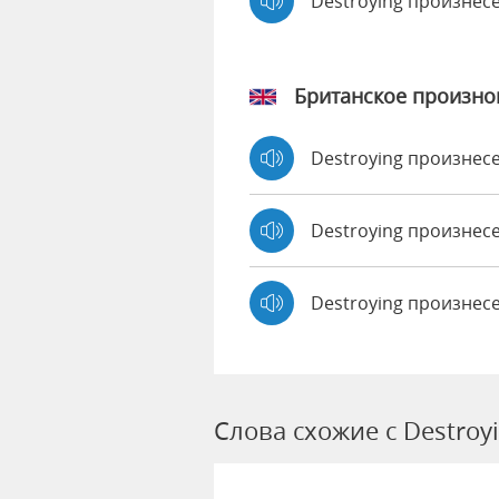
Destroying произнес
Британское произн
Destroying произне
Destroying произне
Destroying произнес
Слова схожие с Destroy