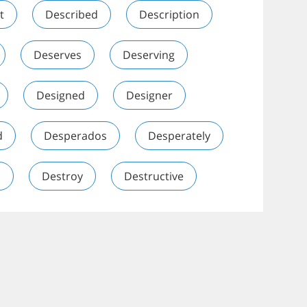
t
Described
Description
Deserves
Deserving
Designed
Designer
d
Desperados
Desperately
n
Destroy
Destructive