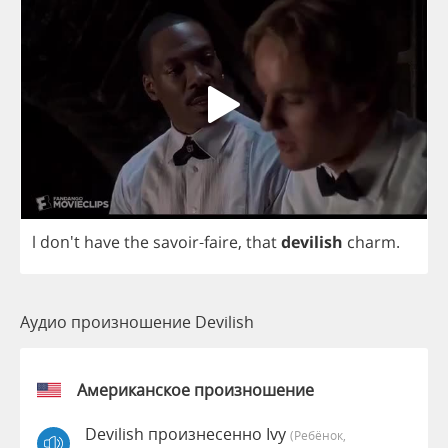
l
don't
have
the
savoir
-
faire
,
that
devilish
charm
.
Аудио произношение Devilish
Американское произношение
Devilish произнесенно Ivy
(Ребёнок,