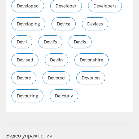
Developed
Developer
Developers
Developing
Device
Devices
Devil
Devil's
Devils
Devised
Devlin
Devonshire
Devote
Devoted
Devotion
Devouring
Devoutly
Видео упражнения