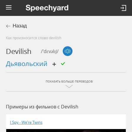
Назад
Как произносится слово devilish
Devilish
/'dɛvəlɪʃ/
дьявольский
ПОКАЗАТЬ БОЛЬШЕ ПЕРЕВОДОВ
Примеры из фильмов c Devilish
I Spy - We're Twins