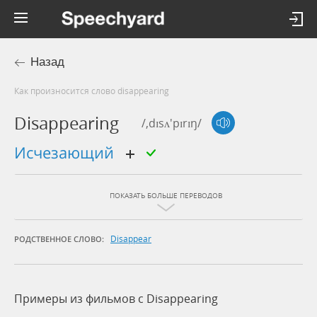
Назад
Как произносится слово disappearing
Disappearing
/,dɪsʌ'pɪrɪŋ/
исчезающий
ПОКАЗАТЬ БОЛЬШЕ ПЕРЕВОДОВ
Disappear
РОДСТВЕННОЕ СЛОВО:
Примеры из фильмов c Disappearing