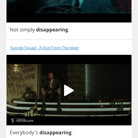
Not
simply
disappearing
.
Suicide Squad - A Visit From The Joker
Everybody's
disappearing
.