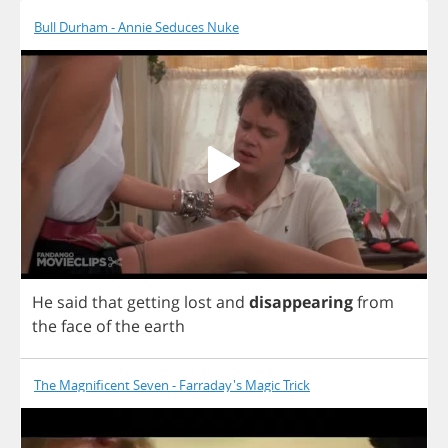
Bull Durham - Annie Seduces Nuke
He
said
that
getting
lost
and
disappearing
from
the
face
of
the
earth
The Magnificent Seven - Farraday's Magic Trick