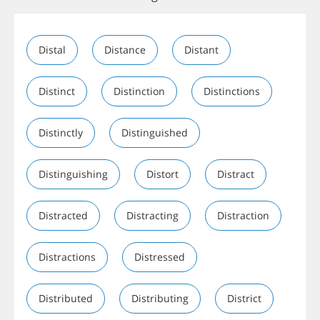
Distal
Distance
Distant
Distinct
Distinction
Distinctions
Distinctly
Distinguished
Distinguishing
Distort
Distract
Distracted
Distracting
Distraction
Distractions
Distressed
Distributed
Distributing
District