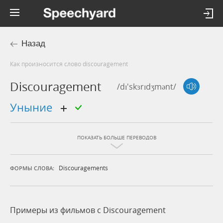
Назад
Как произносится слово discouragement
Discouragement
/dɪ'skɜrɪdʒmənt/
уныние
ПОКАЗАТЬ БОЛЬШЕ ПЕРЕВОДОВ
Discouragements
ФОРМЫ СЛОВА:
Примеры из фильмов c Discouragement