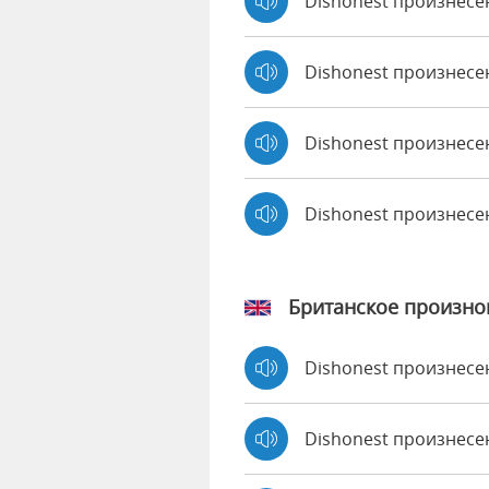
Dishonest произнесен
Dishonest произнесе
Dishonest произнесен
Dishonest произнес
Британское произн
Dishonest произнес
Dishonest произнес