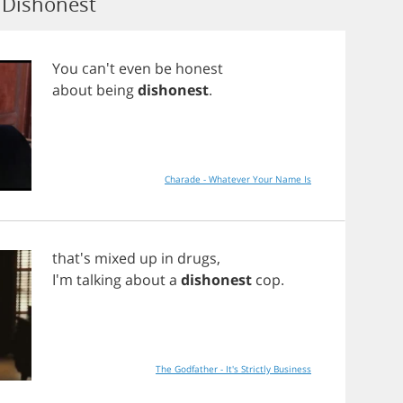
Dishonest
You
can't
even
be
honest
about
being
dishonest
.
Charade - Whatever Your Name Is
that's
mixed
up
in
drugs
,
I'm
talking
about
a
dishonest
cop
.
The Godfather - It's Strictly Business