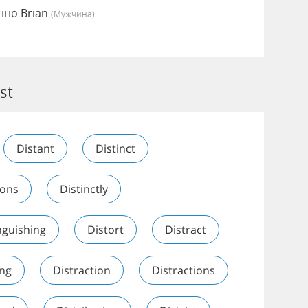
нно Brian
(мужчина)
st
Distant
Distinct
ions
Distinctly
nguishing
Distort
Distract
ing
Distraction
Distractions