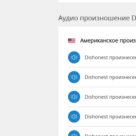
Аудио произношение D
Американское прои
Dishonest произнесе
Dishonest произнесе
Dishonest произнес
Dishonest произнесе