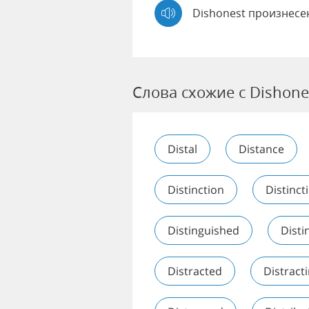
Dishonest произнесе
Слова схожие с Dishone
Distal
Distance
Distinction
Distinct
Distinguished
Disti
Distracted
Distract