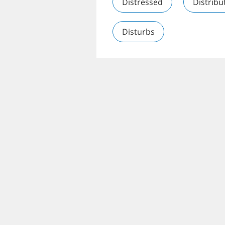
Distressed
Distribu
Disturbs