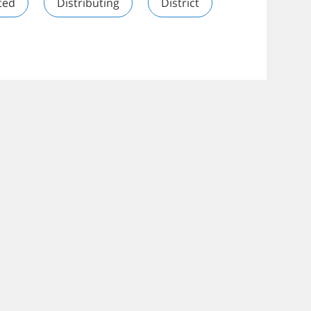
ted
Distributing
District