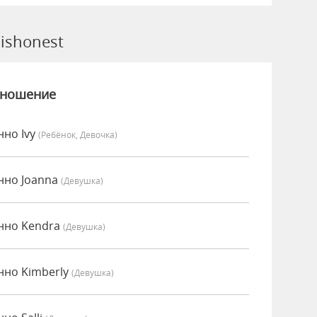
ishonest
зношение
нно Ivy
(Ребёнок, Девочка)
нно Joanna
(девушка)
енно Kendra
(девушка)
нно Kimberly
(девушка)