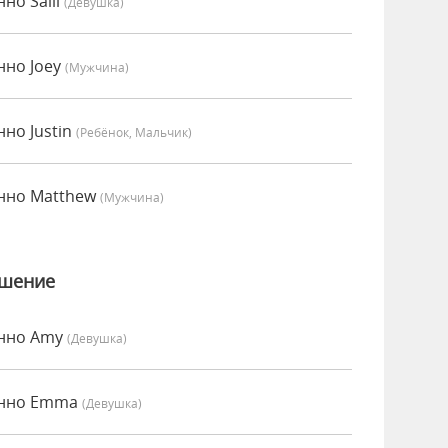
но Salli
(девушка)
нно Joey
(мужчина)
но Justin
(Ребёнок, Мальчик)
енно Matthew
(мужчина)
ошение
енно Amy
(девушка)
енно Emma
(девушка)