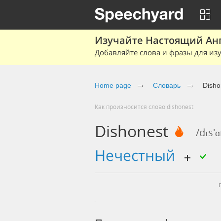
Изучайте Настоящий Ан
Добавляйте слова и фразы для изу
Home page
Словарь
Disho
Как произносится слово dishonest
Dishonest
/dɪs'ɑ
нечестный