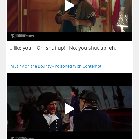
...
like
you
. -
Oh
,
shut
up
!
-
No
,
you
shut
up
,
eh
.
Mutiny on the Bounty - Poisoned With Contempt