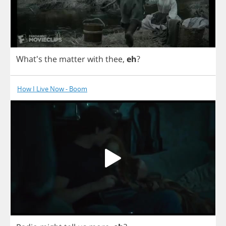
What's
the
matter
with
thee
,
eh
?
How I Live Now - Boom