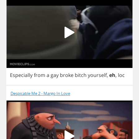
Especially
from
a
gay
broke
bitch
yourself
,
eh
,
loc
Despicable Me 2 - Margo In Love