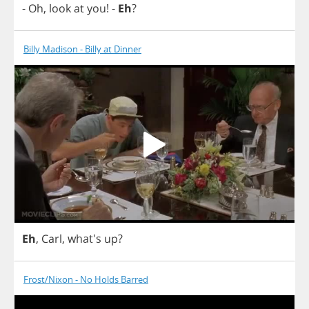
-
Oh
,
look
at
you
!
-
Eh
?
Billy Madison - Billy at Dinner
Eh
,
Carl
, what's
up
?
Frost/Nixon - No Holds Barred