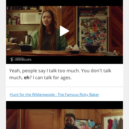
Yeah
,
people
say
I
talk
too
much
.
You
don't
talk
much
,
eh
?
I
can
talk
for
ages
.
Hunt for the Wilderpeople - The Famous Ricky Baker