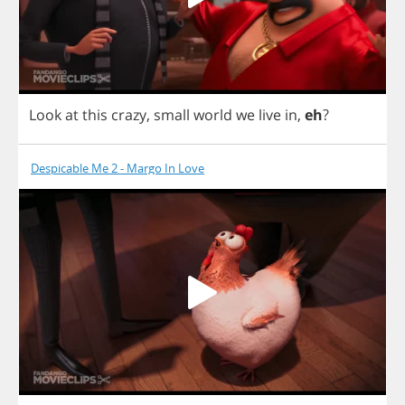
Look
at
this
crazy
,
small
world
we
live
in
,
eh
?
Despicable Me 2 - Margo In Love