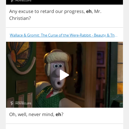
Any
excuse
to
retard
our
progress
,
eh
,
Mr
.
Christian
?
Wallace & Gromit: The Curse of the Were-Rabbit - Beauty & The Beast
Oh
,
well
,
never
mind
,
eh
?