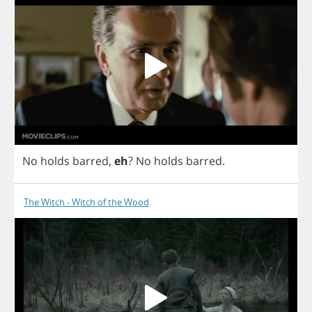
No
holds
barred
,
eh
?
No
holds
barred
.
The Witch - Witch of the Wood