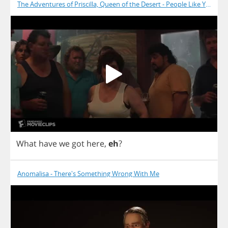
The Adventures of Priscilla, Queen of the Desert - People Like You
What
have
we
got
here
,
eh
?
Anomalisa - There's Something Wrong With Me