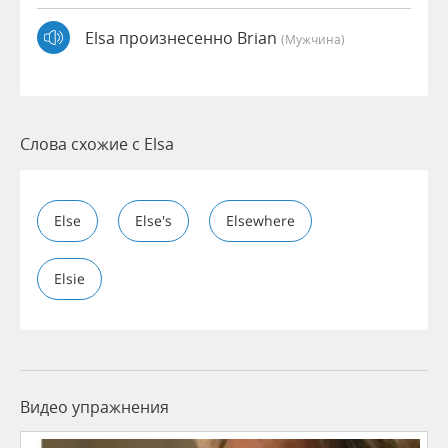
Elsa произнесенно Brian
(мужчина)
Слова схожие с Elsa
Else
Else's
Elsewhere
Elsie
Видео упражнения