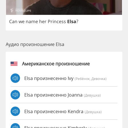
Can
we
name
her
Princess
Elsa
?
Аудио произношение Elsa
Американское произношение
Elsa произнесенно Ivy
(Ребёнок, Девочка)
Elsa произнесенно Joanna
(девушка)
Elsa произнесенно Kendra
(девушка)
Elsa произнесенно Kimberly