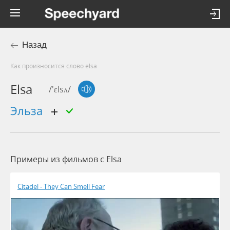
Назад
Как произносится слово elsa
Elsa
/'ɛlsʌ/
Эльза
Примеры из фильмов c Elsa
Citadel - They Can Smell Fear