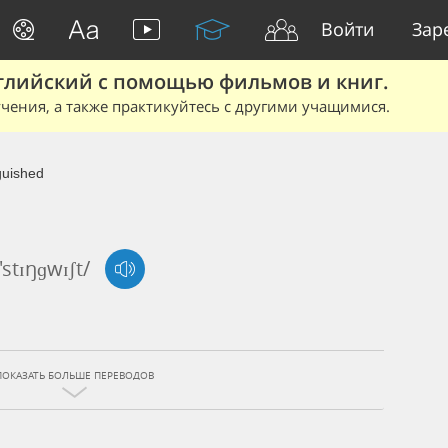
Войти
Зар
глийский с помощью фильмов и книг.
чения, а также практикуйтесь с другими учащимися.
guished
'stɪŋɡwɪʃt/
ПОКАЗАТЬ БОЛЬШЕ ПЕРЕВОДОВ