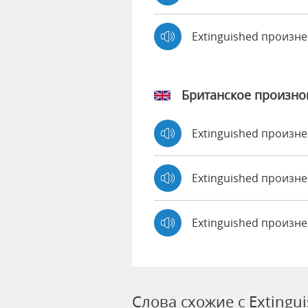
Extinguished произн
Британское произн
Extinguished произн
Extinguished произ
Extinguished произн
Слова схожие с Extingu