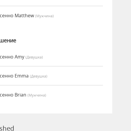
есенно Matthew
(мужчина)
ошение
есенно Amy
(девушка)
несенно Emma
(девушка)
есенно Brian
(мужчина)
ished