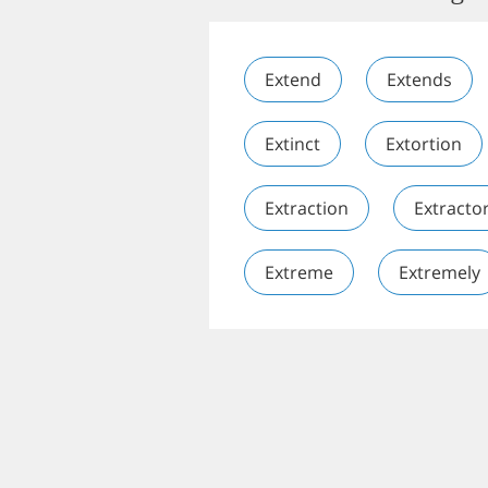
Extend
Extends
Extinct
Extortion
Extraction
Extracto
Extreme
Extremely