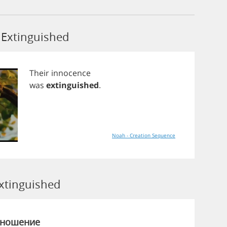
Extinguished
Their
innocence
was
extinguished
.
Noah - Creation Sequence
tinguished
зношение