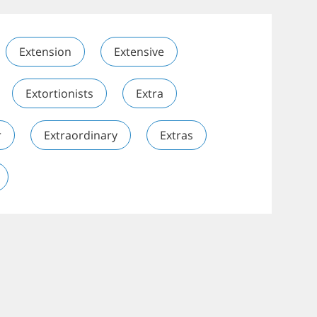
Extension
Extensive
Extortionists
Extra
r
Extraordinary
Extras