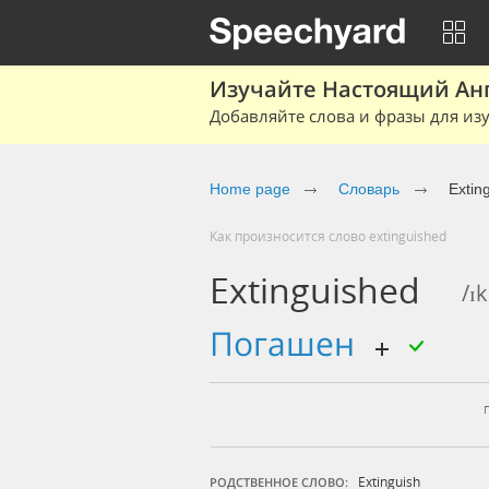
Изучайте Настоящий Ан
Добавляйте слова и фразы для изу
Home page
Словарь
Extin
Как произносится слово extinguished
Extinguished
/ɪk
погашен
Extinguish
РОДСТВЕННОЕ СЛОВО: