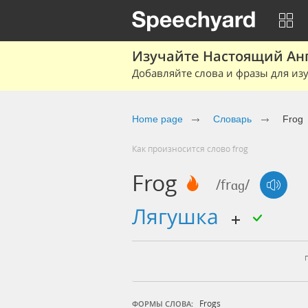
Изучайте Настоящий Ан
Добавляйте слова и фразы для изу
Home page
Словарь
Frog
Как произносится слово frog
Frog
/frɑɡ/
лягушка
Frogs
ФОРМЫ СЛОВА: