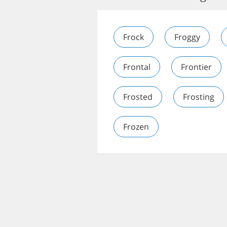
Frock
Froggy
Frontal
Frontier
Frosted
Frosting
Frozen