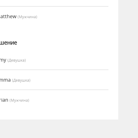
Matthew
(мужчина)
ошение
Amy
(девушка)
 Emma
(девушка)
rian
(мужчина)