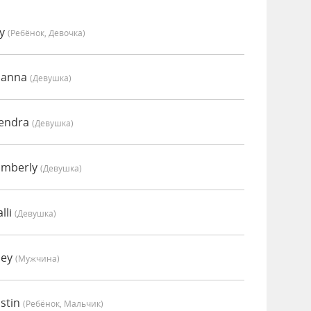
vy
(Ребёнок, Девочка)
oanna
(девушка)
Kendra
(девушка)
imberly
(девушка)
lli
(девушка)
oey
(мужчина)
stin
(Ребёнок, Мальчик)