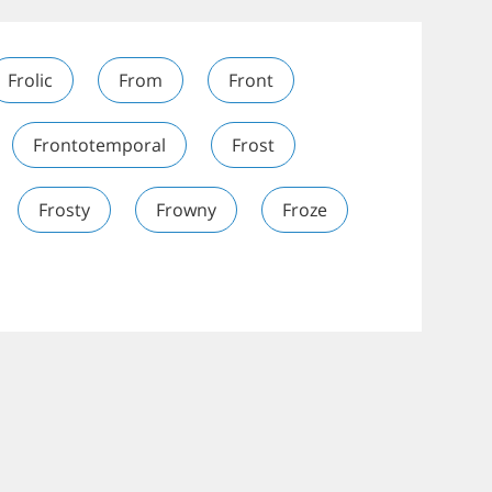
Frolic
From
Front
Frontotemporal
Frost
Frosty
Frowny
Froze