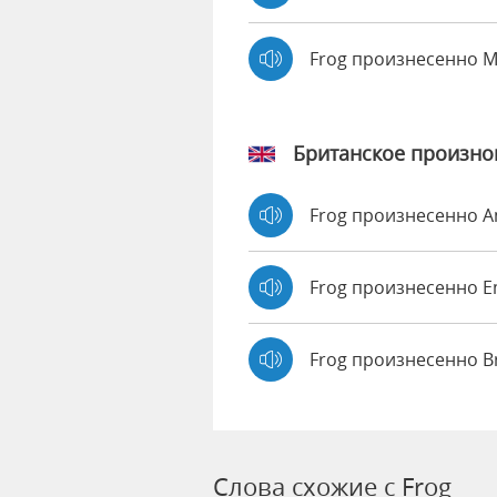
Frog произнесенно 
Британское произн
Frog произнесенно 
Frog произнесенно
Frog произнесенно B
Слова схожие с Frog