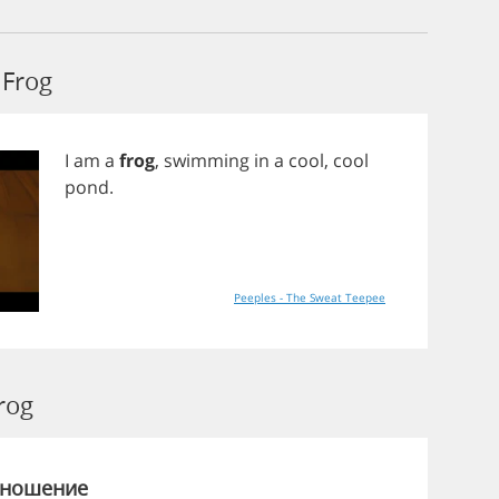
Frog
I
am
a
frog
,
swimming
in
a
cool
,
cool
pond
.
Peeples - The Sweat Teepee
rog
зношение