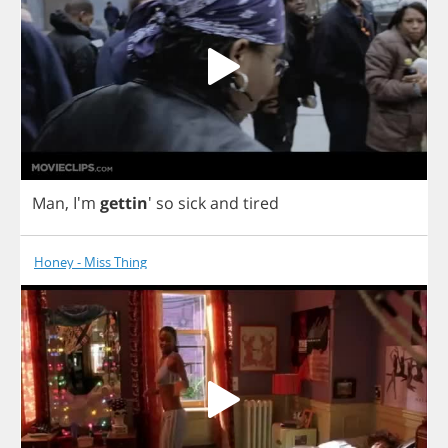
Man
, I'm
gettin
'
so
sick
and
tired
Honey - Miss Thing