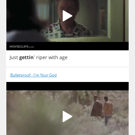
Just
gettin
'
riper
with
age
Bulletproof - I'm Your God