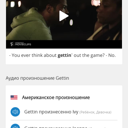
-
You
ever
think
about
gettin
'
out
the
game
?
-
No
.
Аудио произношение Gettin
Американское произношение
Gettin произнесенно Ivy
(Ребёнок, Девочка)