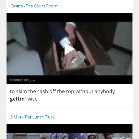
Casino - The Count Room
to
skim
the
cash
off
the
top
without
anybody
gettin
'
wise
,
8 Mile - The Lunch Truck