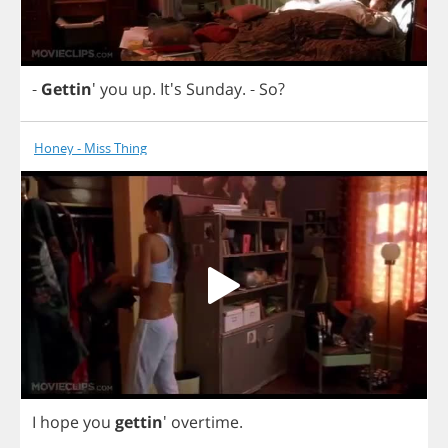
-
Gettin
'
you
up
. It's
Sunday
.
-
So
?
Honey - Miss Thing
I
hope
you
gettin
'
overtime
.