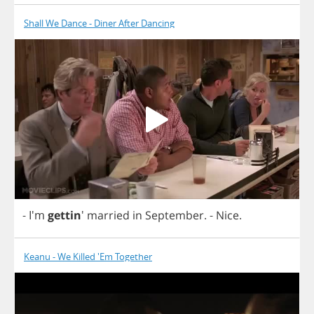
Shall We Dance - Diner After Dancing
- I'm
gettin
'
married
in
September
.
-
Nice
.
Keanu - We Killed 'Em Together