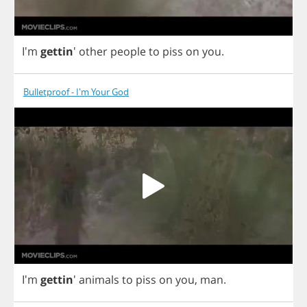
I'm
gettin
'
other
people
to
piss
on
you
.
Bulletproof - I'm Your God
I'm
gettin
'
animals
to
piss
on
you
,
man
.