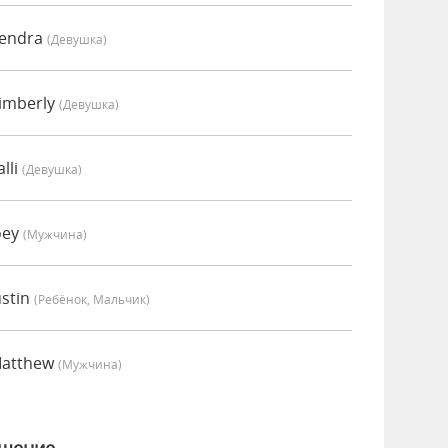
Kendra
(девушка)
imberly
(девушка)
lli
(девушка)
oey
(мужчина)
ustin
(Ребёнок, Мальчик)
Matthew
(мужчина)