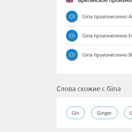
Британское произн
Gina произнесенно 
Gina произнесенно
Gina произнесенно B
Слова схожие с Gina
Gin
Ginger