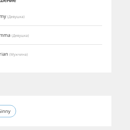
ошение
Amy
(девушка)
 Emma
(девушка)
rian
(мужчина)
Ginny