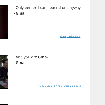
-
Only
person
I
can
depend
on
anyway
.
-
Gina
.
Honey - Miss Thing
-
And
you
are
Gina
?
-
Gina
.
The 40 Year Old Virgin - Date-a-palooza