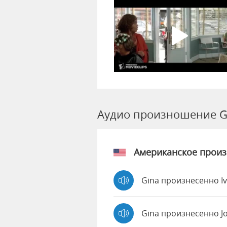
Аудио произношение G
Американское прои
Gina произнесенно I
Gina произнесенно J