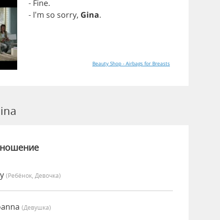
-
Fine
.
- I'm
so
sorry
,
Gina
.
Beauty Shop - Airbags for Breasts
ina
зношение
vy
(Ребёнок, Девочка)
oanna
(девушка)