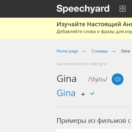
Изучайте Настоящий Ан
Добавляйте слова и фразы для изу
Home page
Словарь
Gina
Как произносится слово gina
Gina
/'dʒinʌ/
gina
Примеры из фильмов c