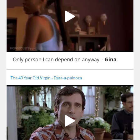
-
Only
person
I
can
depend
on
anyway
.
-
Gina
.
The 40 Year Old Virgin - Date-a-palooza