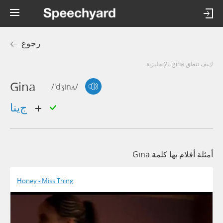
رجوع
كيف تنطق gina بالإنجليزية
Gina
/'dʒinʌ/
جينا
أمثلة أفلام بها كلمة Gina
Honey - Miss Thing