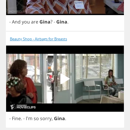
-
And
you
are
Gina
?
-
Gina
.
Beauty Shop - Airbags for Breasts
-
Fine
.
- I'm
so
sorry
,
Gina
.