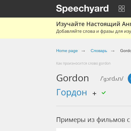
Изучайте Настоящий Ан
Добавляйте слова и фразы для изу
Home page
Словарь
Gord
Как произносится слово gordon
Gordon
/'ɡɔrdʌn/
Гордон
Примеры из фильмов c