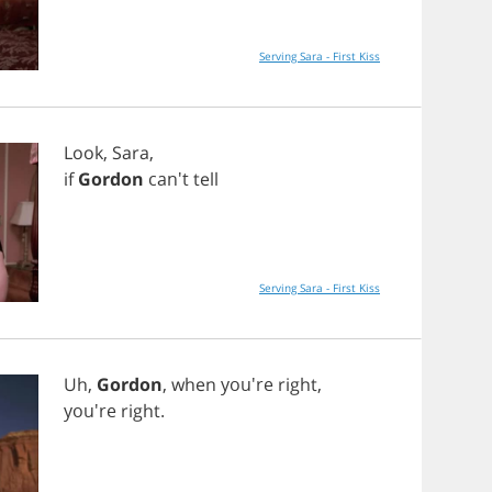
Serving Sara - First Kiss
Look
,
Sara
,
if
Gordon
can't
tell
Serving Sara - First Kiss
Uh
,
Gordon
,
when
you're
right
,
you're
right
.