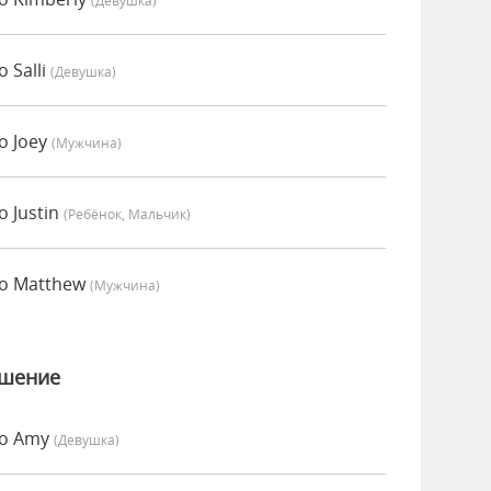
(девушка)
 Salli
(девушка)
о Joey
(мужчина)
 Justin
(Ребёнок, Мальчик)
о Matthew
(мужчина)
ошение
но Amy
(девушка)