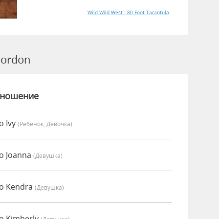
Wild Wild West - 80 Foot Tarantula
ordon
зношение
о Ivy
(Ребёнок, Девочка)
о Joanna
(девушка)
о Kendra
(девушка)
о Kimberly