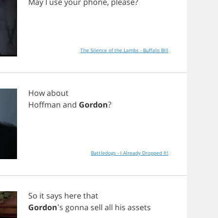
May
I
use
your
phone
,
please
?
The Silence of the Lambs - Buffalo Bill
How
about
Hoffman
and
Gordon
?
Battledogs - I Already Dropped It!
So
it
says
here
that
Gordon
's
gonna
sell
all
his
assets