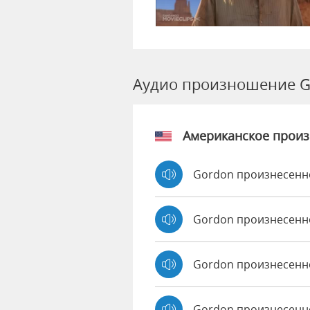
Аудио произношение G
Американское прои
Gordon произнесенн
Gordon произнесенн
Gordon произнесенн
Gordon произнесенн