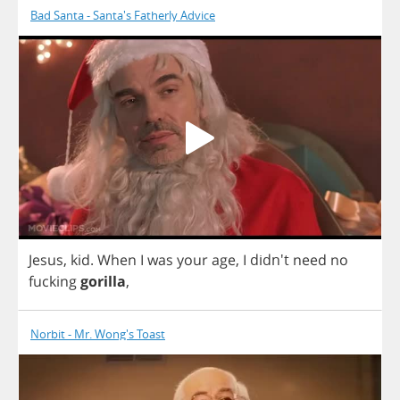
Bad Santa - Santa's Fatherly Advice
Jesus
,
kid
.
When
I
was
your
age
,
I
didn't
need
no
fucking
gorilla
,
Norbit - Mr. Wong's Toast