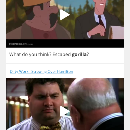
What
do
you
think
?
Escaped
gorilla
?
Dirty Work - Screwing Over Hamilton