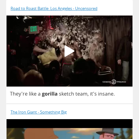
Road to Roast Battle: Los Angeles - Uncensored
They're
like
a
gorilla
sketch
team
, it's
insane
.
The Iron Giant - Something Big