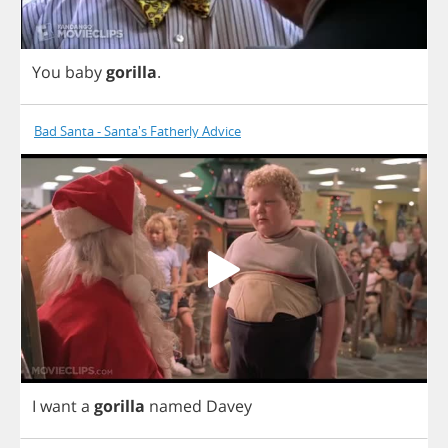
You
baby
gorilla
.
Bad Santa - Santa's Fatherly Advice
I
want
a
gorilla
named
Davey