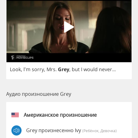
Look
, I'm
sorry
,
Mrs
.
Grey
,
but
I
would
never
...
Аудио произношение Grey
Американское произношение
Grey произнесенно Ivy
(Ребёнок, Девочка)