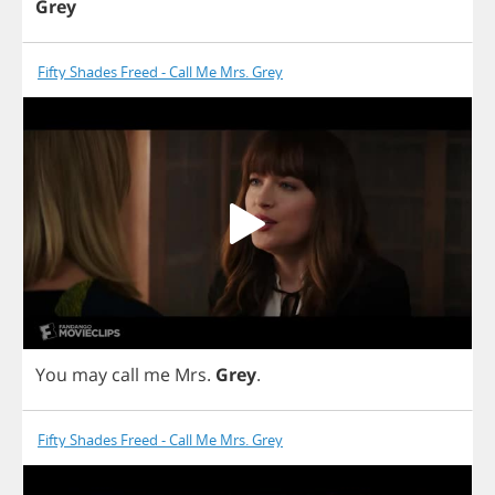
Grey
Fifty Shades Freed - Call Me Mrs. Grey
You
may
call
me
Mrs
.
Grey
.
Fifty Shades Freed - Call Me Mrs. Grey