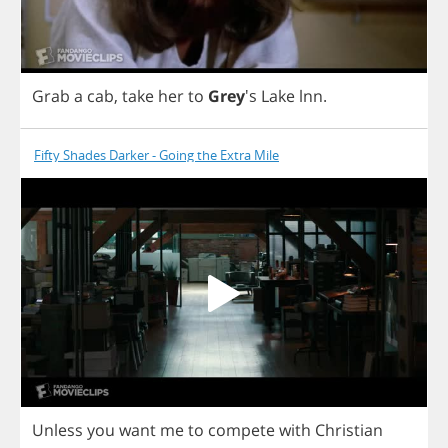
Grab
a
cab
,
take
her
to
Grey
's
Lake
lnn
.
Fifty Shades Darker - Going the Extra Mile
Unless
you
want
me
to
compete
with
Christian