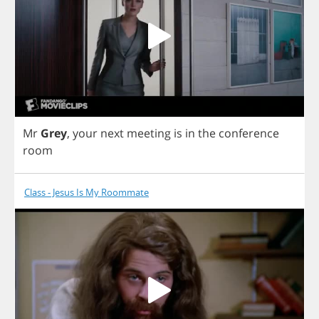
Mr
Grey
,
your
next
meeting
is
in
the
conference
room
Class - Jesus Is My Roommate