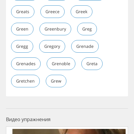
Greats
Greece
Greek
Green
Greenbury
Greg
Gregg
Gregory
Grenade
Grenades
Grenoble
Greta
Gretchen
Grew
Видео упражнения