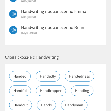
(девушка)
Handwriting произнесенно Emma
(девушка)
Handwriting произнесенно Brian
(мужчина)
Слова схожие с Handwriting
Handed
Handedly
Handedness
Handful
Handicapper
Handing
Handout
Hands
Handyman