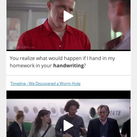
You
realize
what
would
happen
if
I
hand
in
my
homework
in
your
handwriting
?
Timeline - We Discovered a Worm Hole