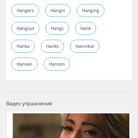
Hangers
Hangin
Hanging
Hangout
Hangs
Hank
Hanka
Hanks
Hannibal
Hansen
Hanson
Видео упражнения