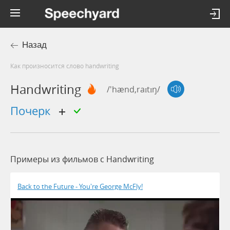
Назад
Как произносится слово handwriting
Handwriting
/'hænd,raɪtɪŋ/
почерк
Примеры из фильмов c Handwriting
Back to the Future - You're George McFly!