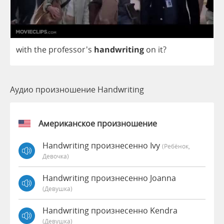
with
the
professor's
handwriting
on
it
?
Аудио произношение Handwriting
Американское произношение
Handwriting произнесенно Ivy
(Ребёнок,
Девочка)
Handwriting произнесенно Joanna
(девушка)
Handwriting произнесенно Kendra
(девушка)