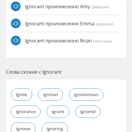
Ignorant произнесенно Amy
(девушка)
Ignorant произнесенно Emma
(девушка)
Ignorant произнесенно Brian
(мужчина)
Слова схожие с Ignorant
Ignite
Ignition
Ignominious
Ignorance
Ignore
Ignored
Ignores
Ignoring