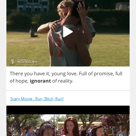
There
you
have
it
,
young
love
.
Full
of
promise
,
full
of
hope
,
ignorant
of
reality
.
Scary Movie - Run, Bitch, Run!