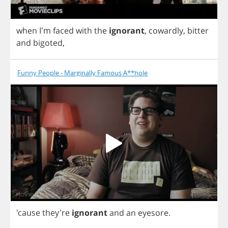
when
I'm
faced
with
the
ignorant
,
cowardly
,
bitter
and
bigoted
,
Funny People - Marginally Famous A**hole
'cause they're
ignorant
and
an
eyesore
.