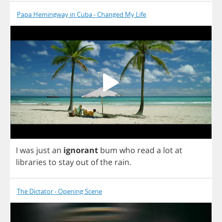
Papa Hemingway in Cuba - Changed My Life
I
was
just
an
ignorant
bum
who
read
a
lot
at
libraries
to
stay
out
of
the
rain
.
The Dictator - Opening Scene