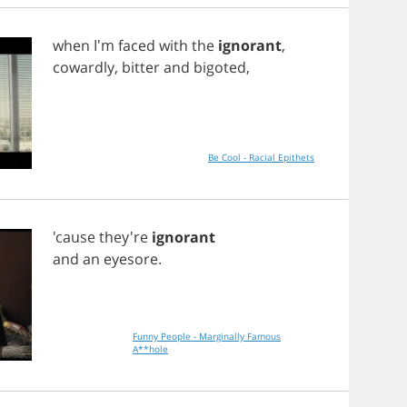
when
I'm
faced
with
the
ignorant
,
cowardly
,
bitter
and
bigoted
,
Be Cool - Racial Epithets
'cause they're
ignorant
and
an
eyesore
.
Funny People - Marginally Famous
A**hole