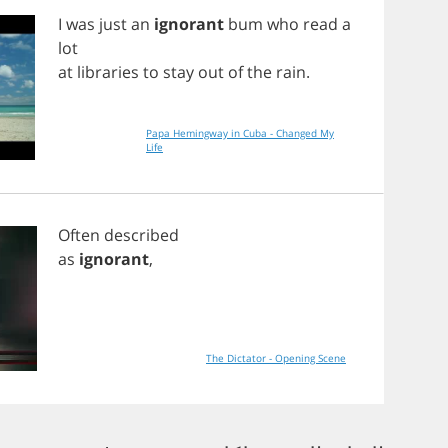
I
was
just
an
ignorant
bum
who
read
a
lot
at
libraries
to
stay
out
of
the
rain
.
Papa Hemingway in Cuba - Changed My
Life
Often
described
as
ignorant
,
The Dictator - Opening Scene