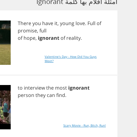
أمثلة أفلام بها كلمة Ignorant
There
you
have
it
,
young
love
.
Full
of
promise
,
full
of
hope
,
ignorant
of
reality
.
Valentine's Day - How Did You Guys
Meet?
to
interview
the
most
ignorant
person
they
can
find
.
Scary Movie - Run, Bitch, Run!