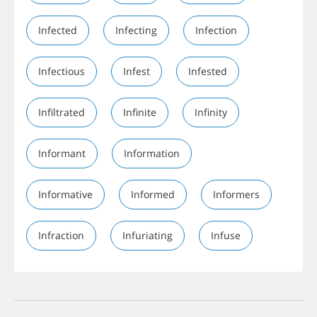
Infected
Infecting
Infection
Infectious
Infest
Infested
Infiltrated
Infinite
Infinity
Informant
Information
Informative
Informed
Informers
Infraction
Infuriating
Infuse