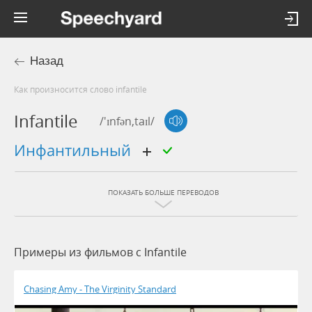
Назад
Как произносится слово infantile
Infantile
/'ɪnfən,taɪl/
инфантильный
ПОКАЗАТЬ БОЛЬШЕ ПЕРЕВОДОВ
Примеры из фильмов c Infantile
Chasing Amy - The Virginity Standard