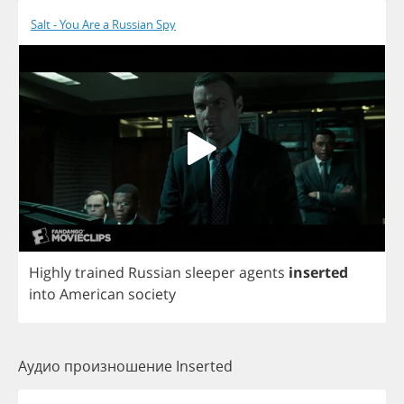
Salt - You Are a Russian Spy
Highly
trained
Russian
sleeper
agents
inserted
into
American
society
Аудио произношение Inserted