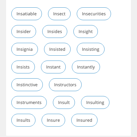
Insatiable
Insect
Insecurities
Insider
Insides
Insight
Insignia
Insisted
Insisting
Insists
Instant
Instantly
Instinctive
Instructors
Instruments
Insult
Insulting
Insults
Insure
Insured