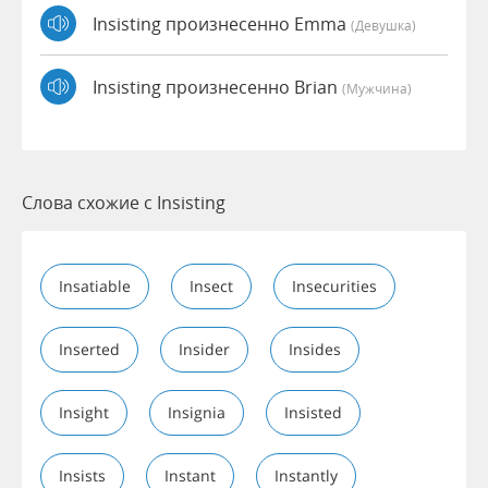
Insisting произнесенно Emma
(девушка)
Insisting произнесенно Brian
(мужчина)
Слова схожие с Insisting
Insatiable
Insect
Insecurities
Inserted
Insider
Insides
Insight
Insignia
Insisted
Insists
Instant
Instantly