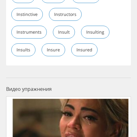
Instinctive
Instructors
Instruments
Insult
Insulting
Insults
Insure
Insured
Видео упражнения