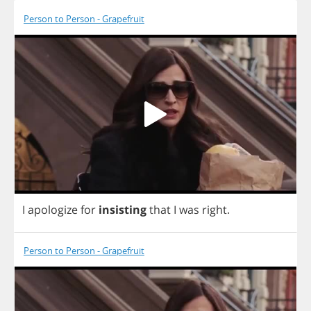
Person to Person - Grapefruit
I
apologize
for
insisting
that
I
was
right
.
Person to Person - Grapefruit