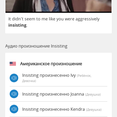
It
didn't
seem
to
me
like
you
were
aggressively
insisting
.
Аудио произношение Insisting
Американское произношение
Insisting произнесенно Ivy
(Ребёнок,
Девочка)
Insisting произнесенно Joanna
(девушка)
Insisting произнесенно Kendra
(девушка)