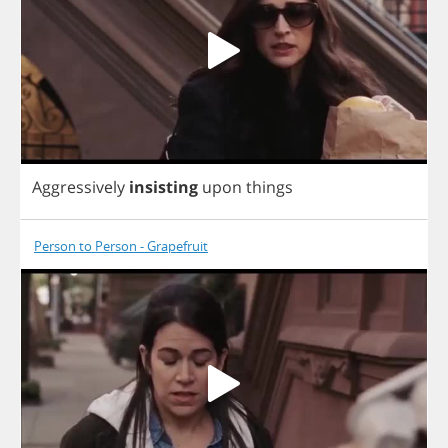
Aggressively
insisting
upon
things
Person to Person - Grapefruit