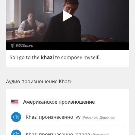
So
I
go
to
the
khazi
to
compose
myself
.
Аудио произношение Khazi
Американское произношение
Khazi произнесенно Ivy
(Ребёнок, Девочка)
Khazi произнесенно Joanna
(девушка)