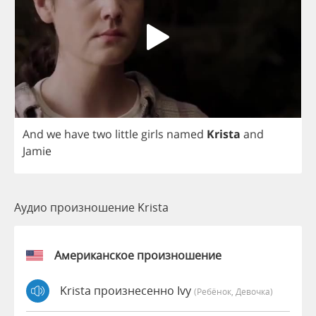
And
we
have
two
little
girls
named
Krista
and
Jamie
Аудио произношение Krista
Американское произношение
Krista произнесенно Ivy
(Ребёнок, Девочка)