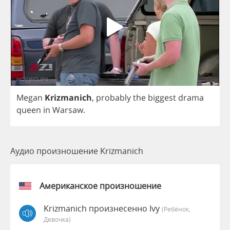
Megan
Krizmanich
,
probably
the
biggest
drama
queen
in
Warsaw
.
Аудио произношение Krizmanich
Американское произношение
Krizmanich произнесенно Ivy
(Ребёнок,
Девочка)