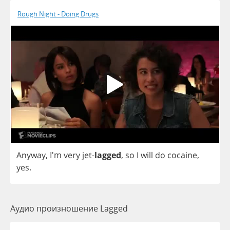
Rough Night - Doing Drugs
Anyway
, I'm
very
jet
-
lagged
,
so
I
will
do
cocaine
,
yes
.
Аудио произношение Lagged