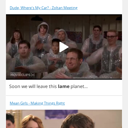
Dude, Where's My Car? - Zoltan Meeting
Soon
we
will
leave
this
lame
planet
...
Mean Girls - Making Things Right