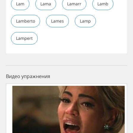
Lam
Lama
Lamarr
Lamb
Lamberto
Lames
Lamp
Lampert
Видео упражнения