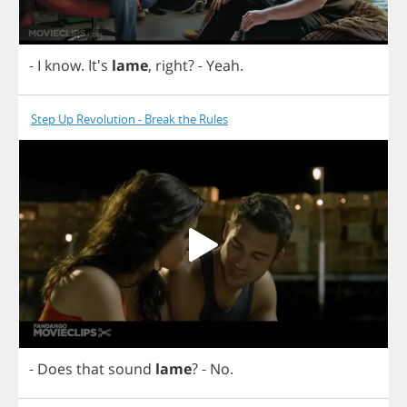
-
I
know
. It's
lame
,
right
?
-
Yeah
.
Step Up Revolution - Break the Rules
-
Does
that
sound
lame
?
-
No
.