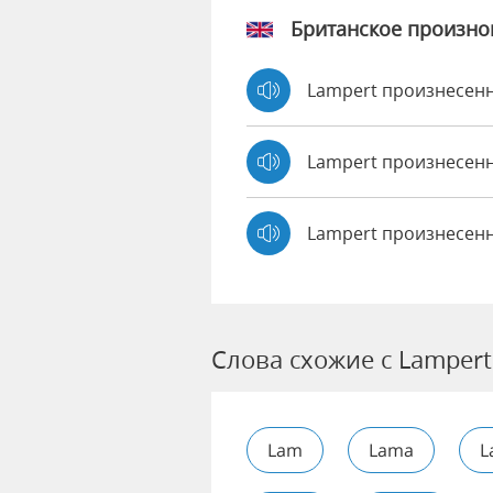
Британское произн
Lampert произнесен
Lampert произнесе
Lampert произнесенн
Слова схожие с Lampert
Lam
Lama
L