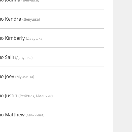
(девушка)
но Kendra
(девушка)
о Kimberly
(девушка)
о Salli
(девушка)
о Joey
(мужчина)
о Justin
(Ребёнок, Мальчик)
но Matthew
(мужчина)