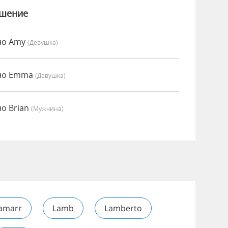
ошение
но Amy
(девушка)
нно Emma
(девушка)
о Brian
(мужчина)
amarr
Lamb
Lamberto