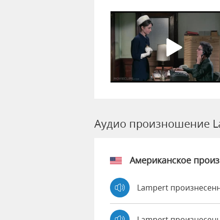
Аудио произношение L
Американское прои
Lampert произнесенн
Lampert произнесен