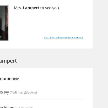
Mrs
.
Lampert
to
see
you
.
Charade - Whatever Your Name Is
ampert
зношение
о Ivy
(Ребёнок, Девочка)
но Joanna