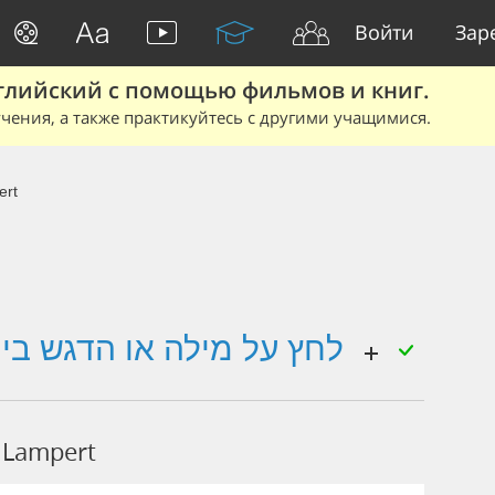
Войти
Зар
глийский с помощью фильмов и книг.
чения, а также практикуйтесь с другими учащимися.
ert
לחץ על מילה או הדגש ביטוי כדי לראות תרגום
 Lampert