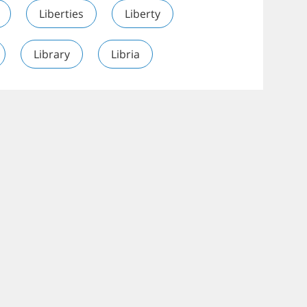
Liberties
Liberty
Library
Libria