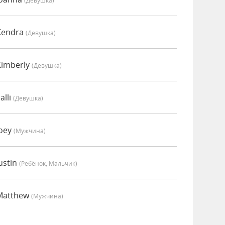
(девушка)
Kendra
(девушка)
Kimberly
(девушка)
alli
(девушка)
Joey
(мужчина)
ustin
(Ребёнок, Мальчик)
Matthew
(мужчина)