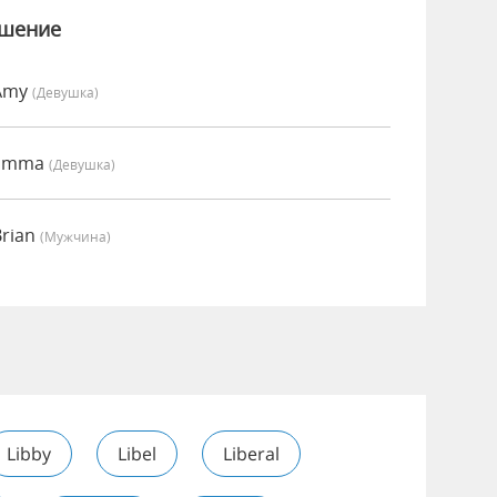
ошение
 Amy
(девушка)
 Emma
(девушка)
Brian
(мужчина)
Libby
Libel
Liberal