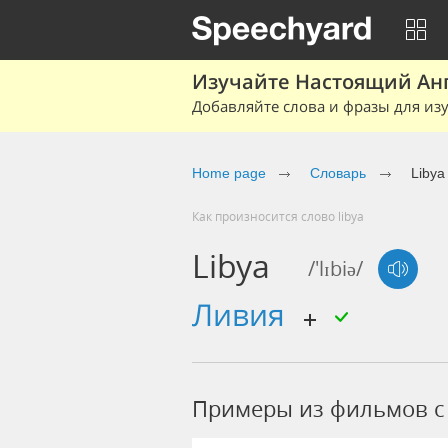
Изучайте Настоящий Ан
Добавляйте слова и фразы для изу
Home page
Словарь
Libya
Как произносится слово libya
Libya
/'lɪbiə/
Ливия
Примеры из фильмов c 