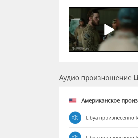
Аудио произношение L
Американское прои
Libya произнесенно I
Libya произнесенно 