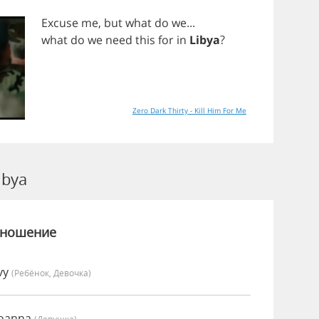
Excuse
me
,
but
what
do
we
...
what
do
we
need
this
for
in
Libya
?
Zero Dark Thirty - Kill Him For Me
ibya
зношение
vy
(Ребёнок, Девочка)
Joanna