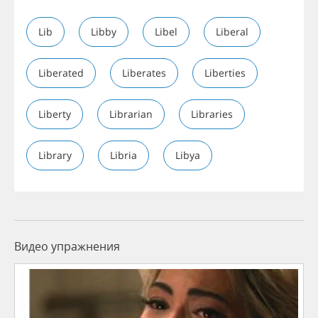
Lib
Libby
Libel
Liberal
Liberated
Liberates
Liberties
Liberty
Librarian
Libraries
Library
Libria
Libya
Видео упражнения