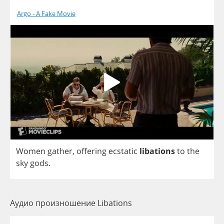
Argo - A Fake Movie
Women
gather
,
offering
ecstatic
libations
to
the
sky
gods
.
Аудио произношение Libations