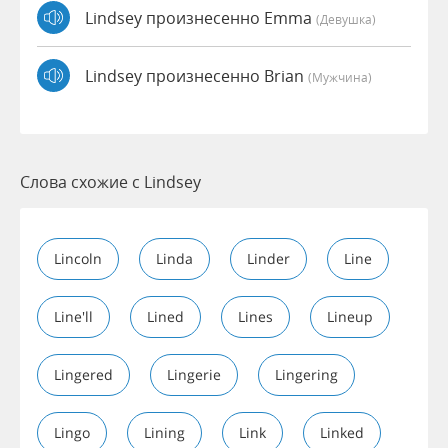
Lindsey произнесенно Emma
(девушка)
Lindsey произнесенно Brian
(мужчина)
Слова схожие с Lindsey
Lincoln
Linda
Linder
Line
Line'll
Lined
Lines
Lineup
Lingered
Lingerie
Lingering
Lingo
Lining
Link
Linked