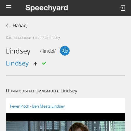
Назад
Как произносится слово lindsey
Lindsey
/'lɪndzi/
lindsey
Примеры из фильмов c Lindsey
Fever Pitch - Ben Meets Lindsey