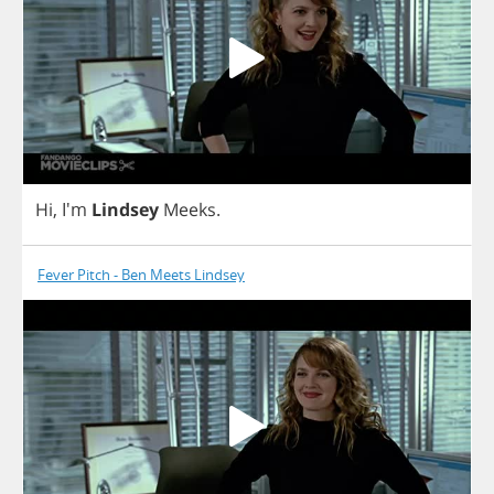
Hi
, I'm
Lindsey
Meeks
.
Fever Pitch - Ben Meets Lindsey