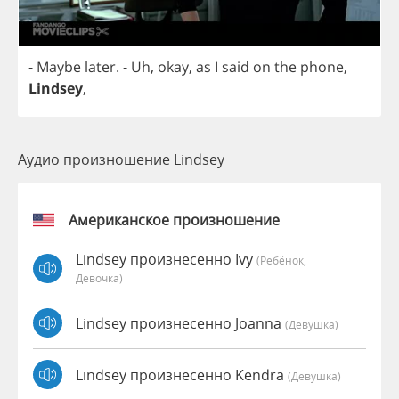
-
Maybe
later
.
-
Uh
,
okay
,
as
I
said
on
the
phone
,
Lindsey
,
Аудио произношение Lindsey
Американское произношение
Lindsey произнесенно Ivy
(Ребёнок,
Девочка)
Lindsey произнесенно Joanna
(девушка)
Lindsey произнесенно Kendra
(девушка)