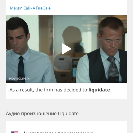
Margin Call - A Fire Sale
As
a
result
,
the
firm
has
decided
to
liquidate
Аудио произношение Liquidate