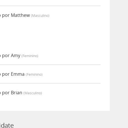
o por Matthew
(masculino)
o por Amy
(feminino)
do por Emma
(feminino)
o por Brian
(masculino)
idate