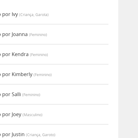
 por Ivy
(criança, Garota)
o por Joanna
(feminino)
o por Kendra
(feminino)
o por Kimberly
(feminino)
 por Salli
(feminino)
o por Joey
(masculino)
 por Justin
(criança, Garoto)