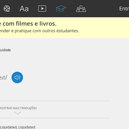
Entr
 com filmes e livros.
ender e pratique com outros estudantes.
quidate
eɪt/
MOSTRAR MAIS TRADUÇÕES
Liquidated
,
Liquidated