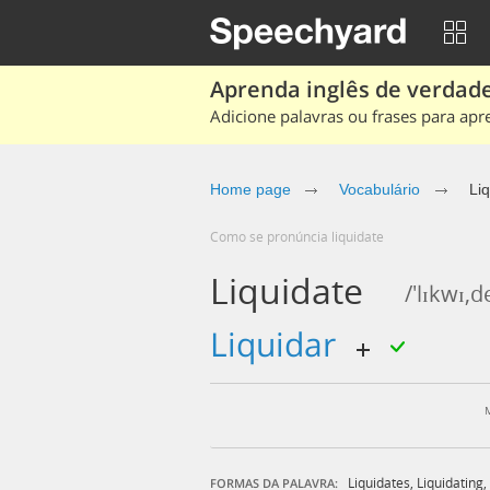
Aprenda inglês de verdade
Adicione palavras ou frases para apr
Home page
Vocabulário
Li
Como se pronúncia liquidate
Liquidate
/'lɪkwɪ,d
liquidar
Liquidates
,
Liquidating
,
FORMAS DA PALAVRA: