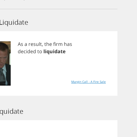
Liquidate
As
a
result
,
the
firm
has
decided
to
liquidate
Margin Call - A Fire Sale
iquidate