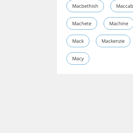
Macbethish
Maccab
Machete
Machine
Mack
Mackenzie
Macy