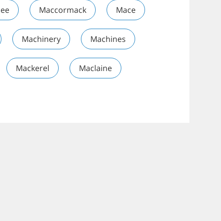
ee
Maccormack
Mace
Machinery
Machines
Mackerel
Maclaine