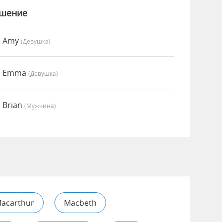
ошение
о Amy
(девушка)
но Emma
(девушка)
 Brian
(мужчина)
acarthur
Macbeth