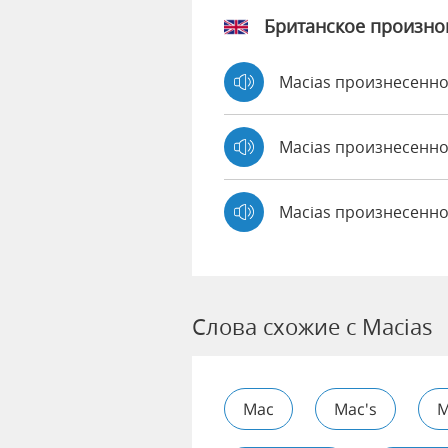
Британское произн
Macias произнесенн
Macias произнесен
Macias произнесенно
Слова схожие с Macias
Mac
Mac's
M