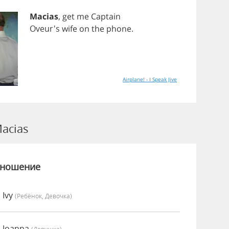
Macias
,
get
me
Captain
Oveur's
wife
on
the
phone
.
Airplane! - I Speak Jive
acias
зношение
 Ivy
(Ребёнок, Девочка)
 Joanna