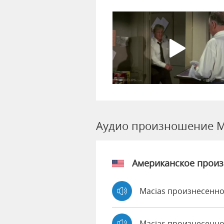
Аудио произношение M
Американское прои
Macias произнесенно
Macias произнесенно