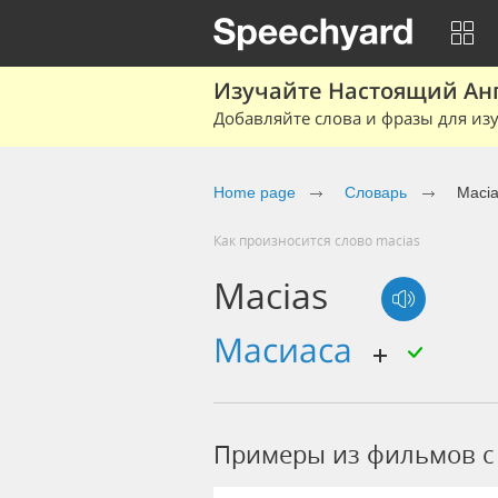
Изучайте Настоящий Ан
Добавляйте слова и фразы для изу
Home page
Словарь
Maci
Как произносится слово macias
Macias
масиаса
Примеры из фильмов c 