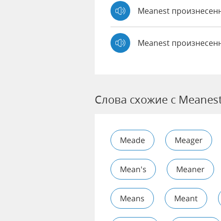
Meanest произнесе
Meanest произнесенн
Слова схожие с Meanes
Meade
Meager
Mean's
Meaner
Means
Meant