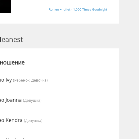
Romeo + Juliet - 1,000 Times Goodnight
eanest
зношение
о Ivy
(Ребёнок, Девочка)
но Joanna
(девушка)
но Kendra
(девушка)