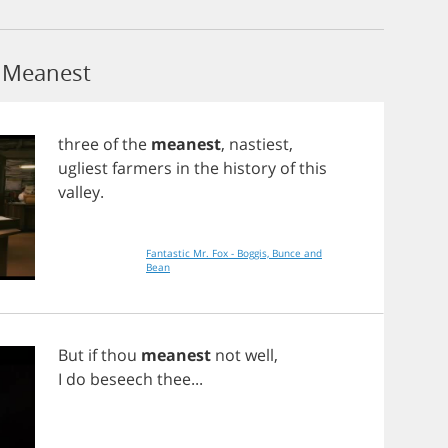
 Meanest
three
of
the
meanest
,
nastiest
,
ugliest
farmers
in
the
history
of
this
valley
.
Fantastic Mr. Fox - Boggis, Bunce and
Bean
But
if
thou
meanest
not
well
,
I
do
beseech
thee
...