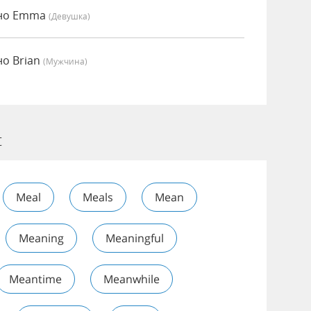
нно Emma
(девушка)
о Brian
(мужчина)
t
Meal
Meals
Mean
Meaning
Meaningful
Meantime
Meanwhile