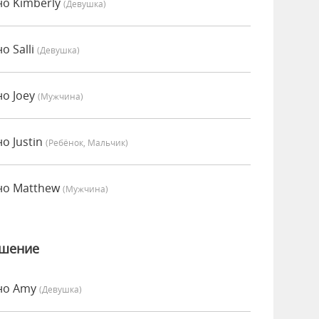
но Kimberly
(девушка)
о Salli
(девушка)
о Joey
(мужчина)
о Justin
(Ребёнок, Мальчик)
но Matthew
(мужчина)
ошение
но Amy
(девушка)