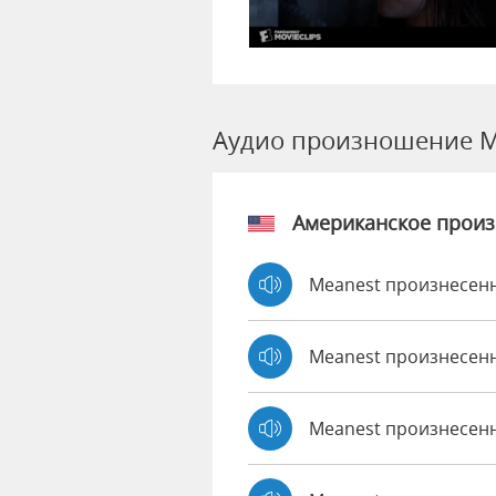
Аудио произношение M
Американское прои
Meanest произнесенн
Meanest произнесен
Meanest произнесен