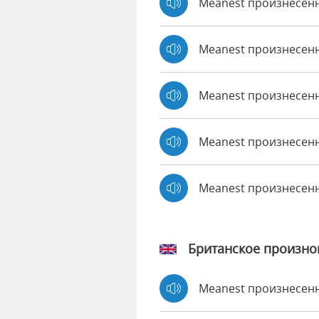
Meanest произнесен
Meanest произнесенн
Meanest произнесенн
Meanest произнесенн
Meanest произнесен
Британское произн
Meanest произнесен