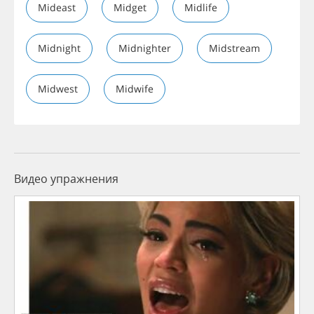
Mideast
Midget
Midlife
Midnight
Midnighter
Midstream
Midwest
Midwife
Видео упражнения