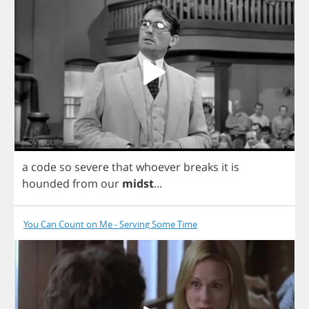
a
code
so
severe
that
whoever
breaks
it
is
hounded
from
our
midst
...
You Can Count on Me - Serving Some Time