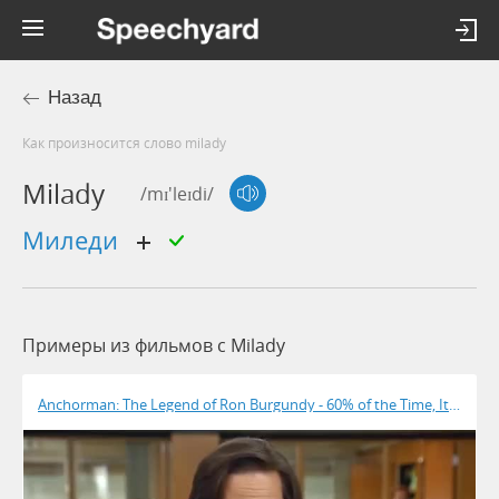
Назад
Как произносится слово milady
Milady
/mɪ'leɪdi/
миледи
Примеры из фильмов c Milady
Anchorman: The Legend of Ron Burgundy - 60% of the Time, It Works