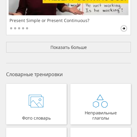
Present Simple or Present Continuous?
Показать больше
Словарные тренировки
Неправильные
Фото словарь
глаголы