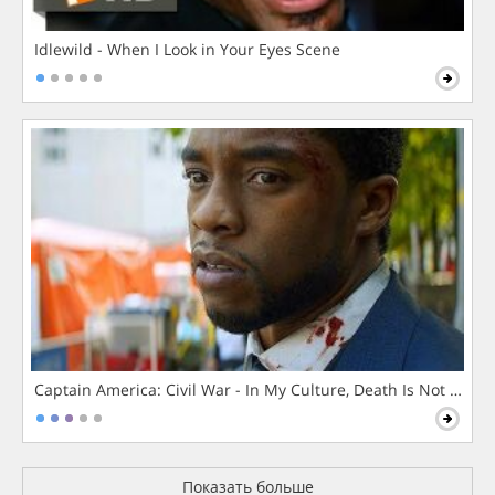
Idlewild - When I Look in Your Eyes Scene
Captain America: Civil War - In My Culture, Death Is Not The 
Показать больше