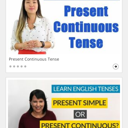
Present Continuous Tense