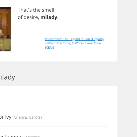
That's
the
smell
of
desire
,
milady
.
Anchorman: The Legend of Ron Burgundy
- 60% of the Time, It Works Every Time
SCENE
ilady
or Ivy
(criança, Garota)
or Joanna