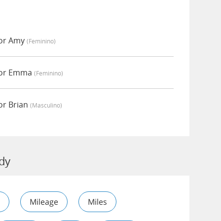
por Amy
(feminino)
por Emma
(feminino)
or Brian
(masculino)
ady
Mileage
Miles