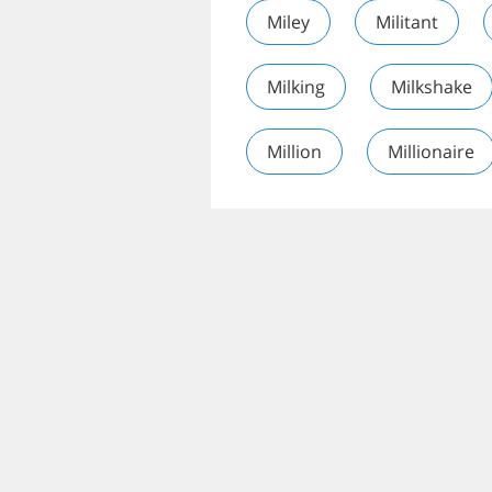
Miley
Militant
Milking
Milkshake
Million
Millionaire