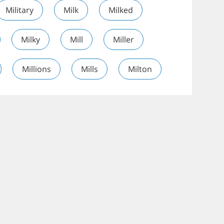
Military
Milk
Milked
Milky
Mill
Miller
Millions
Mills
Milton