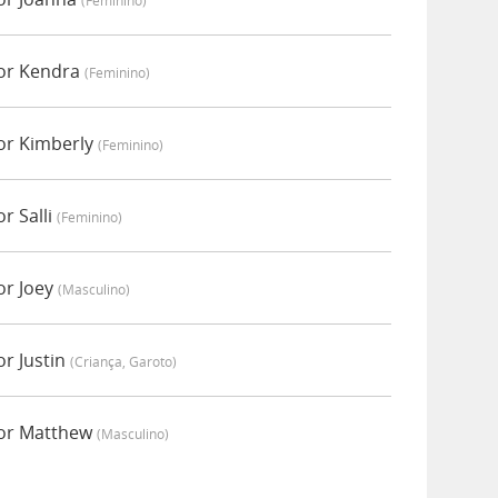
(feminino)
or Kendra
(feminino)
or Kimberly
(feminino)
r Salli
(feminino)
or Joey
(masculino)
r Justin
(criança, Garoto)
por Matthew
(masculino)