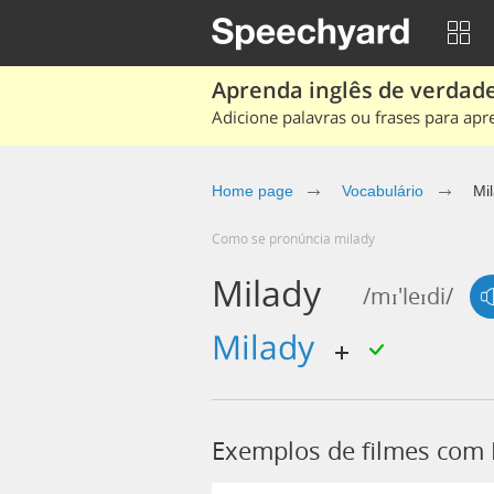
Aprenda inglês de verdade
Adicione palavras ou frases para apr
Home page
Vocabulário
Mi
Como se pronúncia milady
Milady
/mɪ'leɪdi/
milady
Exemplos de filmes com 