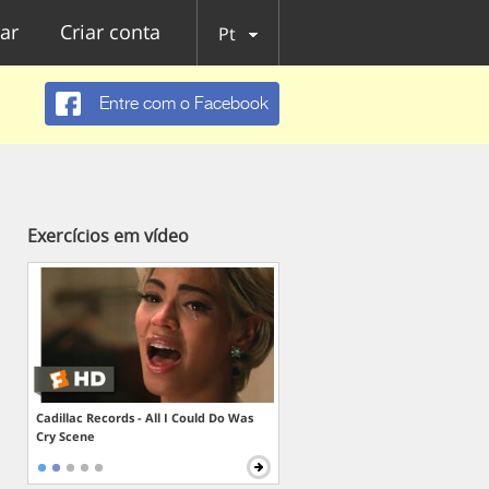
ar
Criar conta
Pt
Entre com o Facebook
Exercícios em vídeo
Cadillac Records - All I Could Do Was
Cry Scene