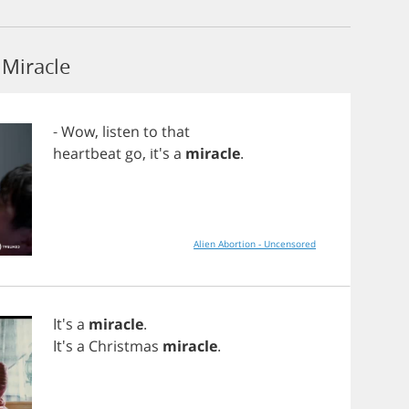
Miracle
-
Wow
,
listen
to
that
heartbeat
go
, it's
a
miracle
.
Alien Abortion - Uncensored
It's
a
miracle
.
It's
a
Christmas
miracle
.