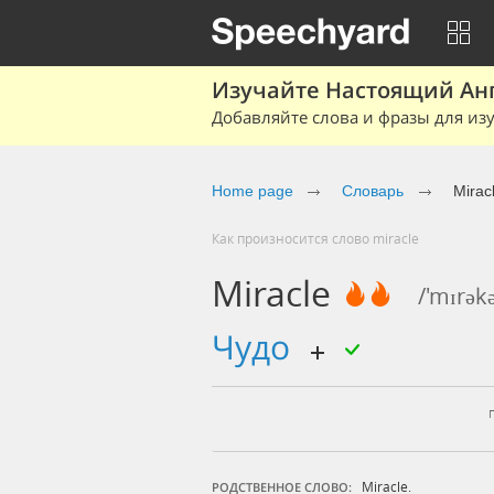
Изучайте Настоящий Ан
Добавляйте слова и фразы для изу
Home page
Словарь
Mirac
Как произносится слово miracle
Miracle
/'mɪrəkə
чудо
Miracle.
РОДСТВЕННОЕ СЛОВО: