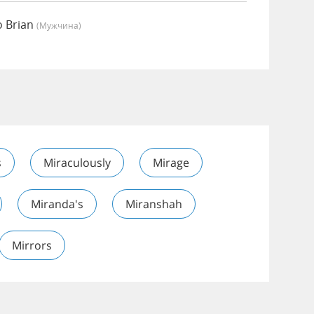
о Brian
(мужчина)
s
Miraculously
Mirage
Miranda's
Miranshah
Mirrors