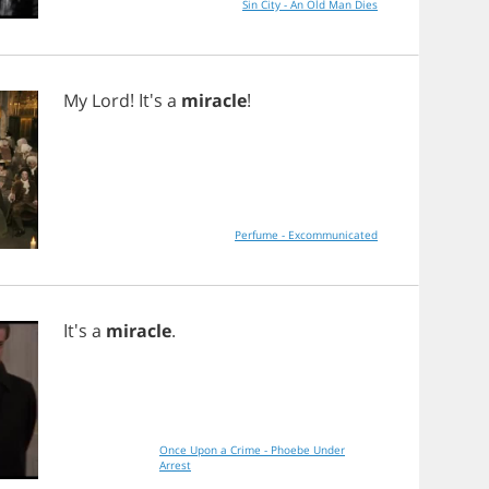
Sin City - An Old Man Dies
My
Lord
! It's
a
miracle
!
Perfume - Excommunicated
It's
a
miracle
.
Once Upon a Crime - Phoebe Under
Arrest