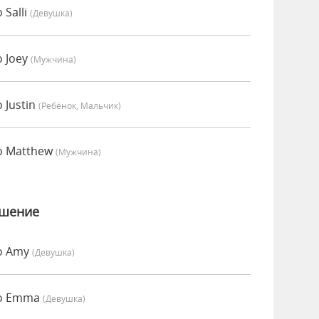
 Salli
(девушка)
о Joey
(мужчина)
 Justin
(Ребёнок, Мальчик)
о Matthew
(мужчина)
ошение
но Amy
(девушка)
но Emma
(девушка)