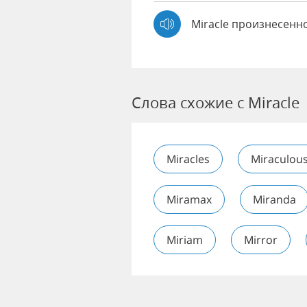
Miracle произнесенн
Слова схожие с Miracle
Miracles
Miraculou
Miramax
Miranda
Miriam
Mirror