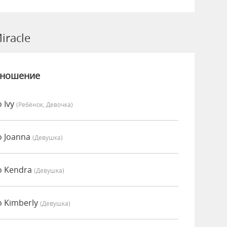
racle
зношение
 Ivy
(Ребёнок, Девочка)
о Joanna
(девушка)
о Kendra
(девушка)
о Kimberly
(девушка)