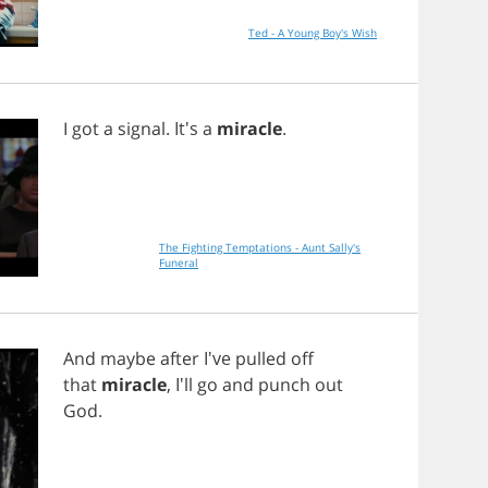
Ted - A Young Boy's Wish
I
got
a
signal
. It's
a
miracle
.
The Fighting Temptations - Aunt Sally's
Funeral
And
maybe
after
I've
pulled
off
that
miracle
, I'll
go
and
punch
out
God
.