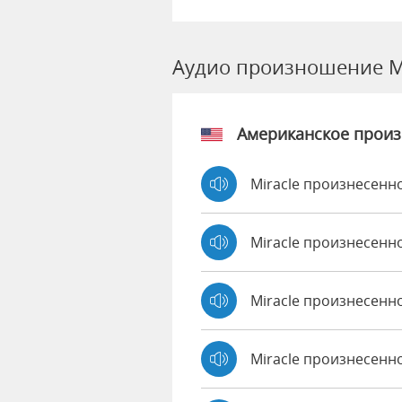
Аудио произношение Mi
Американское прои
Miracle произнесенно
Miracle произнесенн
Miracle произнесенн
Miracle произнесенн