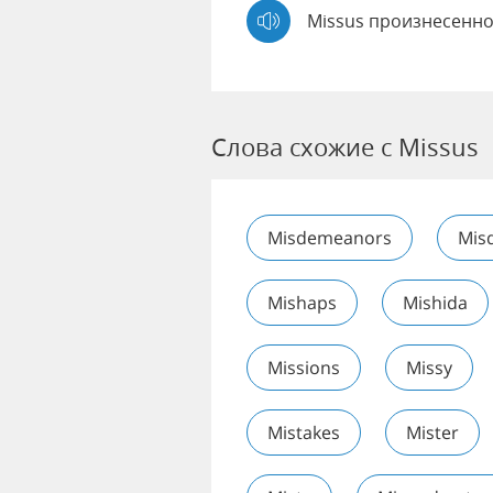
Missus произнесенно
Слова схожие с Missus
Misdemeanors
Misd
Mishaps
Mishida
Missions
Missy
Mistakes
Mister