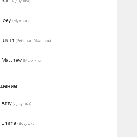
Salli
(девушка)
 Joey
(мужчина)
 Justin
(Ребёнок, Мальчик)
о Matthew
(мужчина)
ошение
о Amy
(девушка)
но Emma
(девушка)