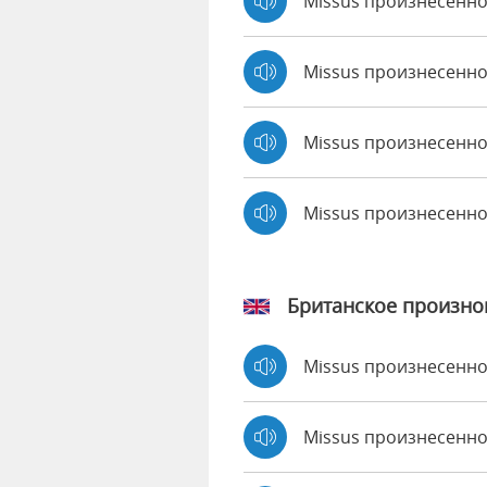
Missus произнесенно 
Missus произнесенно
Missus произнесенно
Missus произнесенн
Британское произн
Missus произнесенн
Missus произнесен