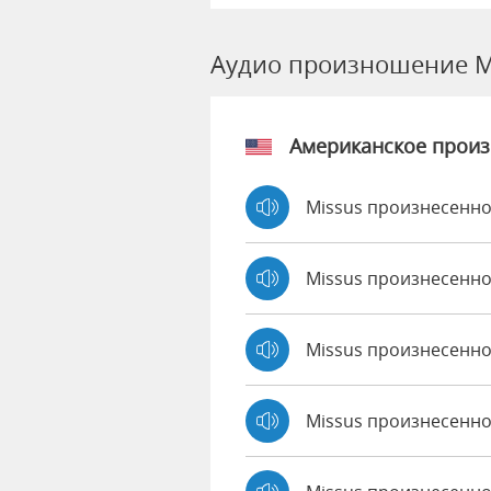
Аудио произношение M
Американское прои
Missus произнесенно
Missus произнесенно
Missus произнесенн
Missus произнесенно