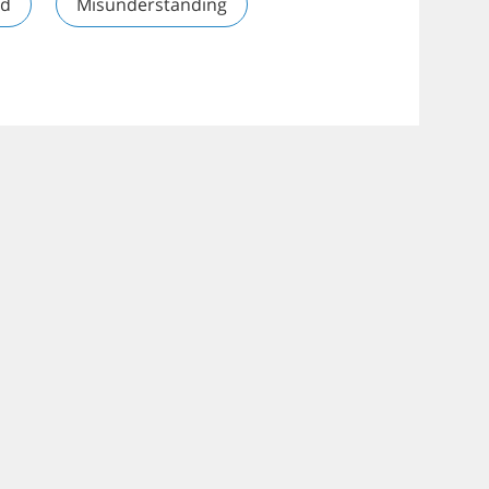
nd
Misunderstanding