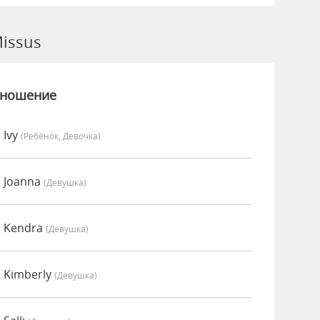
issus
зношение
 Ivy
(Ребёнок, Девочка)
 Joanna
(девушка)
о Kendra
(девушка)
 Kimberly
(девушка)