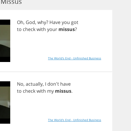
 Missus
Oh
,
God
,
why
?
Have
you
got
to
check
with
your
missus
?
The World's End - Unfinished Business
No
,
actually
,
I
don't
have
to
check
with
my
missus
.
The World's End - Unfinished Business