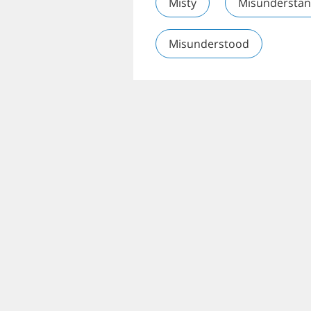
Misty
Misundersta
Misunderstood