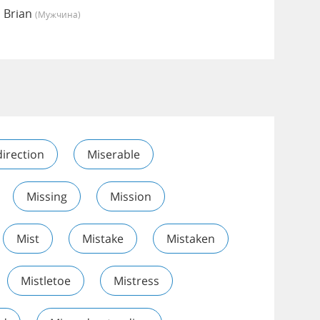
 Brian
(мужчина)
irection
Miserable
Missing
Mission
Mist
Mistake
Mistaken
Mistletoe
Mistress