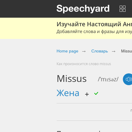
Изучайте Настоящий Ан
Добавляйте слова и фразы для изу
Home page
Словарь
Missu
Как произносится слово missus
Missus
/'mɪsəz/
жена