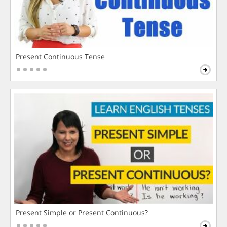
Present Continuous Tense
Present Simple or Present Continuous?