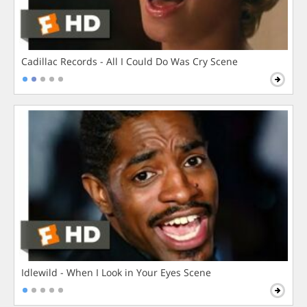
Cadillac Records - All I Could Do Was Cry Scene
Idlewild - When I Look in Your Eyes Scene