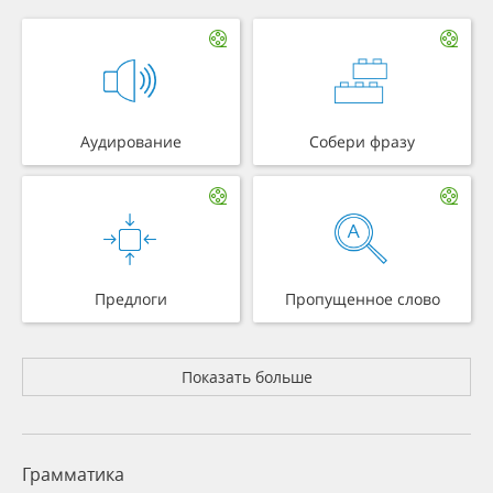
Аудирование
Собери фразу
Предлоги
Пропущенное слово
Показать больше
Грамматика