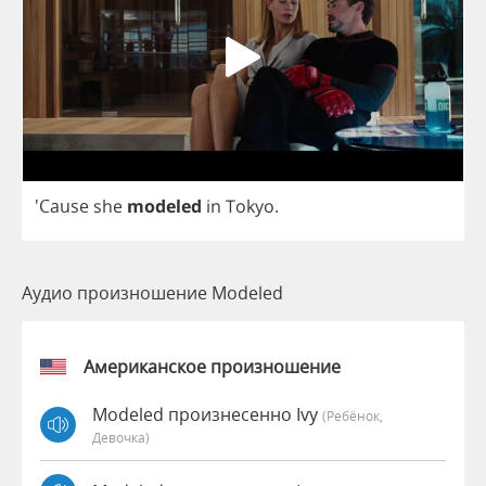
'Cause
she
modeled
in
Tokyo
.
Аудио произношение Modeled
Американское произношение
Modeled произнесенно Ivy
(Ребёнок,
Девочка)