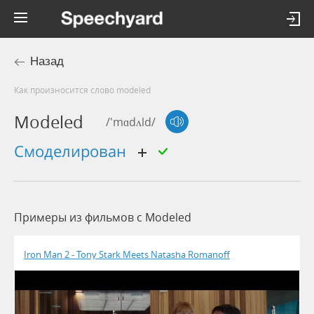
Назад
Как произносится слово modeled
Modeled
/'mɑdʌld/
смоделирован
Примеры из фильмов c Modeled
Iron Man 2 - Tony Stark Meets Natasha Romanoff