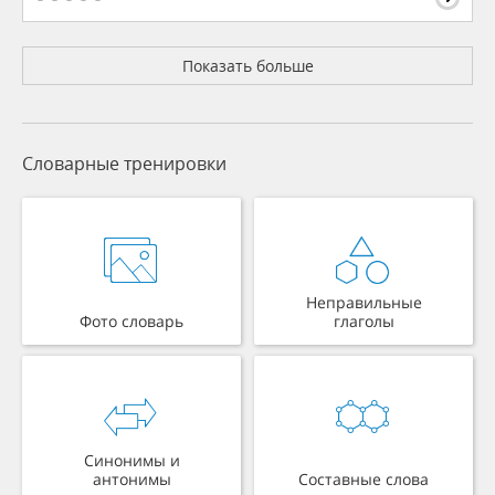
Показать больше
Словарные тренировки
Неправильные
Фото словарь
глаголы
Синонимы и
антонимы
Составные слова