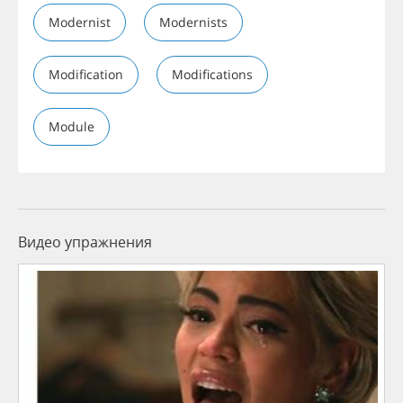
Modernist
Modernists
Modification
Modifications
Module
Видео упражнения