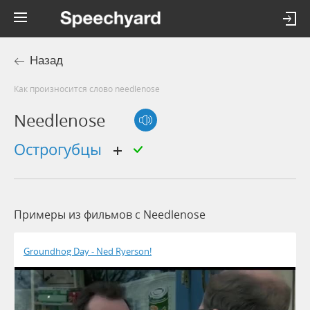
Назад
Как произносится слово needlenose
Needlenose
острогубцы
Примеры из фильмов c Needlenose
Groundhog Day - Ned Ryerson!