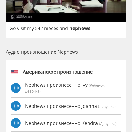
Go
visit
my
542
nieces
and
nephews
.
Аудио произношение Nephews
Американское произношение
Nephews произнесенно Ivy
(Ребёнок,
Девочка)
Nephews произнесенно Joanna
(девушка)
Nephews произнесенно Kendra
(девушка)