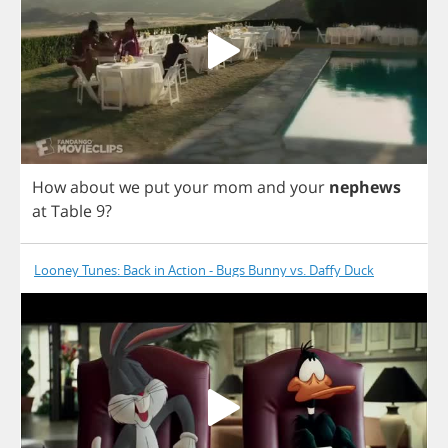
How
about
we
put
your
mom
and
your
nephews
at
Table
9?
Looney Tunes: Back in Action - Bugs Bunny vs. Daffy Duck