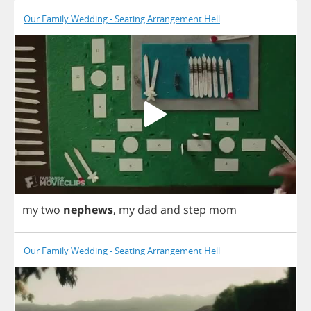
Our Family Wedding - Seating Arrangement Hell
my
two
nephews
,
my
dad
and
step
mom
Our Family Wedding - Seating Arrangement Hell