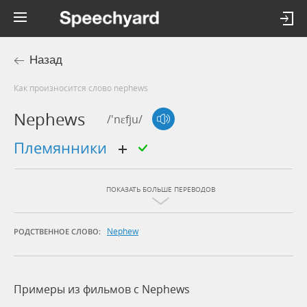
Назад
Как произносится слово nephews
Nephews
/'nɛfju/
племянники
ПОКАЗАТЬ БОЛЬШЕ ПЕРЕВОДОВ
Nephew
РОДСТВЕННОЕ СЛОВО:
Примеры из фильмов c Nephews