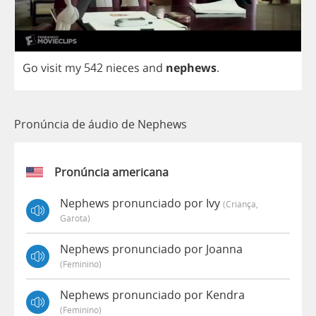
Go
visit
my
542
nieces
and
nephews
.
Pronúncia de áudio de Nephews
Pronúncia americana
Nephews pronunciado por Ivy
(criança,
Garota)
Nephews pronunciado por Joanna
(feminino)
Nephews pronunciado por Kendra
(feminino)