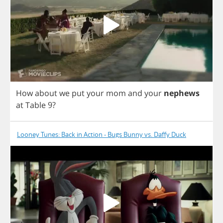
How
about
we
put
your
mom
and
your
nephews
at
Table
9?
Looney Tunes: Back in Action - Bugs Bunny vs. Daffy Duck