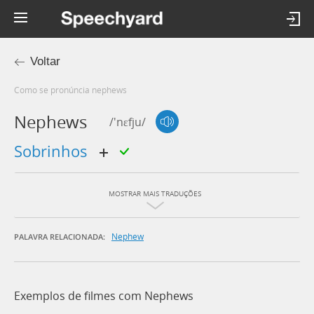
Voltar
Como se pronúncia nephews
Nephews
/'nɛfju/
sobrinhos
MOSTRAR MAIS TRADUÇÕES
Nephew
PALAVRA RELACIONADA:
Exemplos de filmes com Nephews