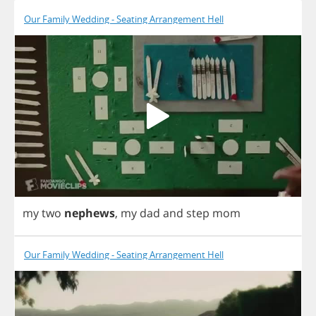
Our Family Wedding - Seating Arrangement Hell
my
two
nephews
,
my
dad
and
step
mom
Our Family Wedding - Seating Arrangement Hell