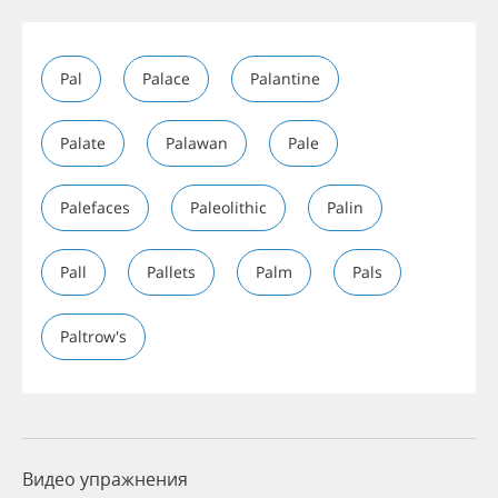
Pal
Palace
Palantine
Palate
Palawan
Pale
Palefaces
Paleolithic
Palin
Pall
Pallets
Palm
Pals
Paltrow's
Видео упражнения