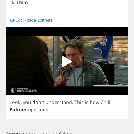
I
kill
him
.
Be Cool - Racial Epithets
Look
,
you
don't
understand
.
This
is
how
Chili
Palmer
operates
.
Аудио произношение Palmer