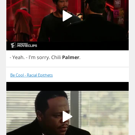
-
Yeah
.
- I'm
sorry
.
Chili
Palmer
.
Be Cool - Racial Epithets