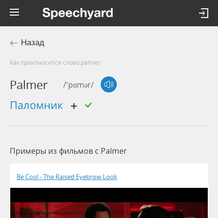
Назад
Как произносится слово palmer
Palmer
/'pɑmər/
паломник
Примеры из фильмов c Palmer
Be Cool - The Raised Eyebrow Look