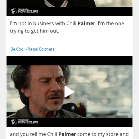
I'm
not
in
business
with
Chili
Palmer
.
I'm
the
one
trying
to
get
him
out
.
Be Cool - Racial Epithets
and
you
tell
me
Chili
Palmer
come
to
my
store
and