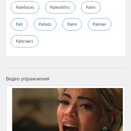
Palefaces
Paleolithic
Palin
Pall
Pallets
Palm
Palmer
Paltrow's
Видео упражнения