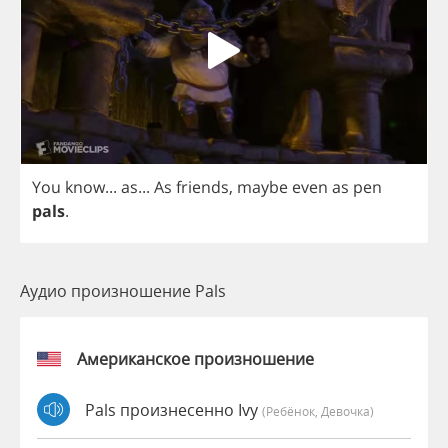
You
know
...
as
...
As
friends
,
maybe
even
as
pen
pals
.
Аудио произношение Pals
Американское произношение
Pals произнесенно Ivy
(Ребёнок, Девочка)