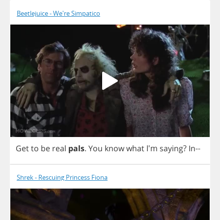
Beetlejuice - We're Simpatico
Get
to
be
real
pals
.
You
know
what
I'm
saying
?
In
--
Shrek - Rescuing Princess Fiona