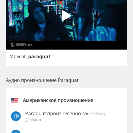
Move
it
,
paraquat
!
Аудио произношение Paraquat
Американское произношение
Paraquat произнесенно Ivy
(Ребёнок,
Девочка)