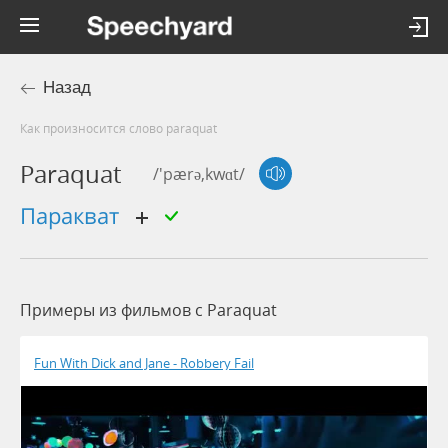
Назад
Как произносится слово paraquat
Paraquat
/'pærə,kwɑt/
паракват
Примеры из фильмов c Paraquat
Fun With Dick and Jane - Robbery Fail