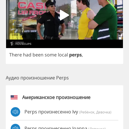
There
had
been
some
local
perps
,
Аудио произношение Perps
Американское произношение
Perps произнесенно Ivy
(Ребёнок, Девочка)
Perps произнесенно Joanna
(девушка)