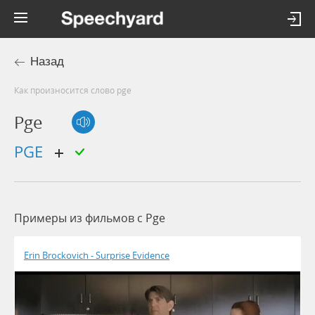
Назад
Как произносится слово pge
Pge
PGE
Примеры из фильмов c Pge
Erin Brockovich - Surprise Evidence