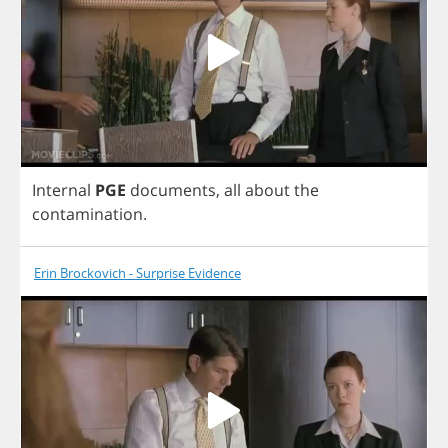
Internal
PGE
documents
,
all
about
the
contamination
.
Erin Brockovich - Surprise Evidence