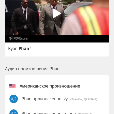
Ryan
Phan
?
Аудио произношение Phan
Американское произношение
Phan произнесенно Ivy
(Ребёнок, Девочка)
Phan произнесенно Joanna
(девушка)