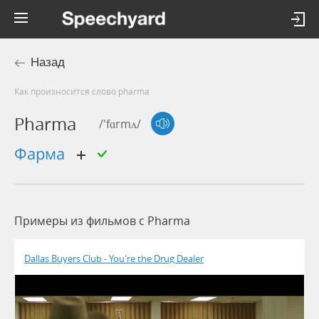
Назад
Как произносится слово pharma
Pharma
/'fɑrmʌ/
фарма
Примеры из фильмов c Pharma
Dallas Buyers Club - You're the Drug Dealer